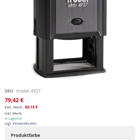
Zum
SKU
trodat-4927
Anfang
79,42 €
der
66,18 €
Bildgalerie
Inkl. MwSt.
springen
✔ Lagernd
zzgl. Versandkosten
Produktfarbe