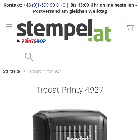
Kontakt:
+43 (0)1-699 99 01-0
|
Bis 15:00 Uhr online bestellen -
Postversand am gleichen Werktag
Zum
Inhalt
Me
springen
Search
Startseite
Trodat Printy 4927
Trodat Printy 4927
Zum
Ende
der
Bildgalerie
springen