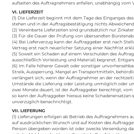
aufseiten des Auftragnehmers anfallen, unabhängig vom 
VI. LIEFERZEIT
(1) Die Lieferzeit beginnt mit dem Tage des Einganges d
stehen und in der Auftragsbestätigung nichts Abweichend
(2) Vereinbarte Lieferzeiten sind grundsätzlich nur Zirkate
(3) Für die Dauer der Prüfung von übersandten Bürstenab
(4) Bei Lieferverzug kann der Auftraggeber erst nach St
Vertrag erst nach neuerlicher Setzung einer Nachfrist er
(5) Soweit ein Schaden auf einem Verschulden des Auftra
ausschließlich Vorleistung und Material) begrenzt. Entga
(6) Im Falle höherer Gewalt oder sonstiger unvorhersehba
Streik, Aussperrung, Mangel an Transportmitteln, behördli
verlängert sich, wenn der Auftragnehmer an der rechtzeit
Umstände die Lieferung oder Leistung unmöglich oder unz
zwei Monate dauert, ist der Auftraggeber berechtigt, vom V
so kann der Auftraggeber hieraus keine Schadenersatzan-
unverzüglich benachrichtigt.
VII. LIEFERUNG
(1) Lieferungen erfolgen ab Betrieb des Auftragnehmers a
auf ausdrücklichen Wunsch und auf Kosten des Auftragge
Person übergeben worden ist oder zwecks Versendung das 