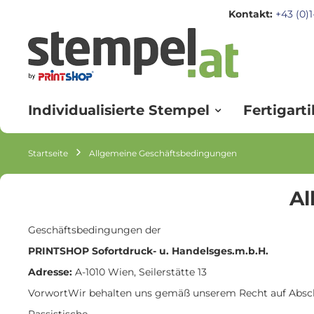
Kontakt:
+43 (0)
Zum
Inhalt
springen
Individualisierte Stempel
Fertigarti
Startseite
Allgemeine Geschäftsbedingungen
Al
Geschäftsbedingungen der
PRINTSHOP Sofortdruck- u. Handelsges.m.b.H.
Adresse:
A-1010 Wien, Seilerstätte 13
VorwortWir behalten uns gemäß unserem Recht auf Abschl