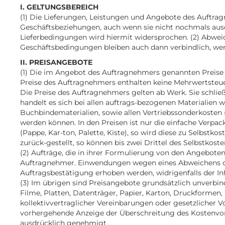
I. GELTUNGSBEREICH
(1) Die Lieferungen, Leistungen und Angebote des Auftrag
Geschäftsbeziehungen, auch wenn sie nicht nochmals ausd
Lieferbedingungen wird hiermit widersprochen. (2) Abwei
Geschäftsbedingungen bleiben auch dann verbindlich, wenn
II. PREISANGEBOTE
(1) Die im Angebot des Auftragnehmers genannten Preise 
Preise des Auftragnehmers enthalten keine Mehrwertsteue
Die Preise des Auftragnehmers gelten ab Werk. Sie schlie
handelt es sich bei allen auftrags-bezogenen Materialien 
Buchbindematerialien, sowie allen Vertriebssonderkosten
werden können. In den Preisen ist nur die einfache Ver
(Pappe, Kar-ton, Palette, Kiste), so wird diese zu Selbst
zurück-gestellt, so können bis zwei Drittel des Selbstkos
(2) Aufträge, die in ihrer Formulierung von den Angebot
Auftragnehmer. Einwendungen wegen eines Abweichens des
Auftragsbestätigung erhoben werden, widrigenfalls der Inh
(3) Im übrigen sind Preisangebote grundsätzlich unverbind
Filme, Platten, Datenträger, Papier, Karton, Druckforme
kollektivvertraglicher Vereinbarungen oder gesetzlicher 
vorhergehende Anzeige der Überschreitung des Kostenvor
ausdrücklich genehmigt.