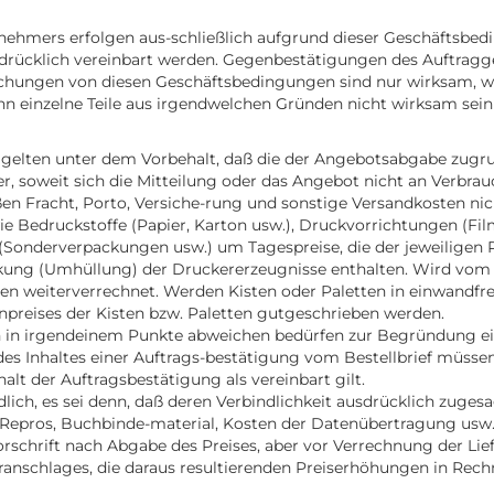
nehmers erfolgen aus-schließlich aufgrund dieser Geschäftsbedi
rücklich vereinbart werden. Gegenbestätigungen des Auftraggeb
chungen von diesen Geschäftsbedingungen sind nur wirksam, wenn
 einzelne Teile aus irgendwelchen Gründen nicht wirksam sein 
gelten unter dem Vorbehalt, daß die der Angebotsabgabe zugru
r, soweit sich die Mitteilung oder das Angebot nicht an Verbra
ßen Fracht, Porto, Versiche-rung und sonstige Versandkosten ni
wie Bedruckstoffe (Papier, Karton usw.), Druckvorrichtungen (Fil
 (Sonderverpackungen usw.) um Tagespreise, die der jeweiligen
packung (Umhüllung) der Druckererzeugnisse enthalten. Wird v
kosten weiterverrechnet. Werden Kisten oder Paletten in einwandf
tenpreises der Kisten bzw. Paletten gutgeschrieben werden.
en in irgendeinem Punkte abweichen bedürfen zur Begründung ei
 Inhaltes einer Auftrags-bestätigung vom Bestellbrief müssen
alt der Auftragsbestätigung als vereinbart gilt.
lich, es sei denn, daß deren Verbindlichkeit ausdrücklich zuge
n, Repros, Buchbinde-material, Kosten der Datenübertragung usw
Vorschrift nach Abgabe des Preises, aber vor Verrechnung der L
anschlages, die daraus resultierenden Preiserhöhungen in Rec