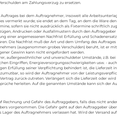
Verschulden am Zahlungsverzug zu ersetzen.
es Auftrages bei dem Auftragnehmer, insoweit alle Arbeitsunter
es vermerkt wurde; sie endet an dem Tag, an dem die Ware den 
rmine, sofern sie nicht ausdrücklich als Fixtermine schriftlich z
zügen, Andrucken oder Ausfallmustern durch den Auftraggeber wi
ellung einer angemessenen Nachfrist Erfüllung und Schadenersa
klären. Die Nachfrist muß der Art und dem Umfang des Auftrage
gnehmers (ausgenommen grobes Verschulden) beruht, ist er mit d
ngener Gewinn kann nicht eingefordert werden.
rer, außergewöhnlicher und unverschuldeter Umstände, z.B. bei
chen Eingriffen, Energieversorgungsschwierigkeiten usw. - auch w
igen Erfüllung seiner Verpflichtung behindert ist, die Lieferz
umutbar, so wird der Auftragnehmer von der Leistungsverpflich
ertrag zurück-zutreten. Verlängert sich die Lieferzeit oder wir
sprüche herleiten. Auf die genannten Umstände kann sich der A
uf Rechnung und Gefahr des Auftraggebers, falls dies nicht and
bers vorgenommen. Die Gefahr geht auf den Auftraggeber über,
Lager des Auftragnehmers verlassen hat. Wird der Versand auf