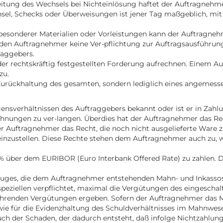
itung des Wechsels bei Nichteinlösung haftet der Auftragnehmer
chsel, Schecks oder Überweisungen ist jener Tag maßgeblich, mit 
 besonderer Materialien oder Vorleistungen kann der Auftragneh
den Auftragnehmer keine Ver-pflichtung zur Auftragsausführung. 
raggebers.
der rechtskräftig festgestellten Forderung aufrechnen. Einem A
zu.
 Zurückhaltung des gesamten, sondern lediglich eines angemess
ensverhältnissen des Auftraggebers bekannt oder ist er in Zah
echnungen zu ver-langen. Überdies hat der Auftragnehmer das Re
 Auftragnehmer das Recht, die noch nicht ausgelieferte Ware z
einzustellen. Diese Rechte stehen dem Auftragnehmer auch zu,
4 % über dem EURIBOR (Euro Interbank Offered Rate) zu zahlen
Verzuges, die dem Auftragnehmer entstehenden Mahn- und Inkass
speziellen verpflichtet, maximal die Vergütungen des eingeschalt
hrenden Vergütungen ergeben. Sofern der Auftragnehmer das Mah
wie für die Evidenzhaltung des Schuldverhältnisses im Mahnwesen
uch der Schaden, der dadurch entsteht, daß infolge Nichtzahlung