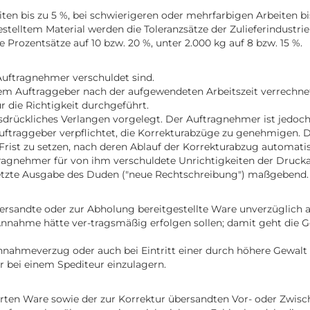
ten bis zu 5 %, bei schwierigeren oder mehrfarbigen Arbeiten bis
elltem Material werden die Toleranzsätze der Zulieferindustrie 
 Prozentsätze auf 10 bzw. 20 %, unter 2.000 kg auf 8 bzw. 15 %.
 Auftragnehmer verschuldet sind.
 Auftraggeber nach der aufgewendeten Arbeitszeit verrechnet (
die Richtigkeit durchgeführt.
drückliches Verlangen vorgelegt. Der Auftragnehmer ist jedoch
Auftraggeber verpflichtet, die Korrekturabzüge zu genehmigen. 
ist zu setzen, nach deren Ablauf der Korrekturabzug automatis
agnehmer für von ihm verschuldete Unrichtigkeiten der Druck
e letzte Ausgabe des Duden ("neue Rechtschreibung") maßgebend.
 übersandte oder zur Abholung bereitgestellte Ware unverzüglic
e Annahme hätte ver-tragsmäßig erfolgen sollen; damit geht die 
Annahmeverzug oder auch bei Eintritt einer durch höhere Gewal
r bei einem Spediteur einzulagern.
erten Ware sowie der zur Korrektur übersandten Vor- oder Zwisc