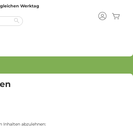
m gleichen Werktag
Mein
Search
gen
 Inhalten abzulehnen: