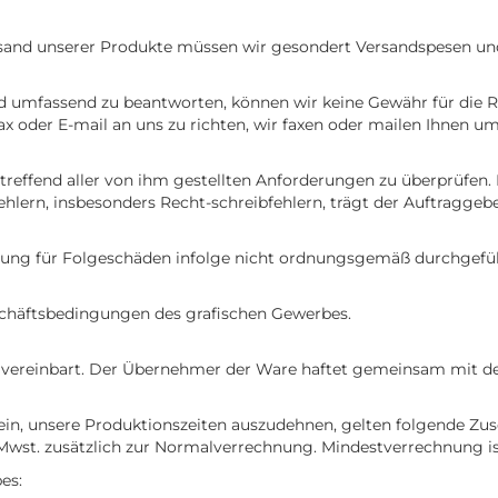
ersand unserer Produkte müssen wir gesondert Versandspesen u
nd umfassend zu beantworten, können wir keine Gewähr für die Ric
Fax oder E-mail an uns zu richten, wir faxen oder mailen Ihnen u
treffend aller von ihm gestellten Anforderungen zu überprüfe
ehlern, insbesonders Recht-schreibfehlern, trägt der Auftraggeb
tung für Folgeschäden infolge nicht ordnungsgemäß durchgeführ
schäftsbedingungen des grafischen Gewerbes.
n vereinbart. Der Übernehmer der Ware haftet gemeinsam mit de
sein, unsere Produktionszeiten auszudehnen, gelten folgende Z
 Mwst. zusätzlich zur Normalverrechnung. Mindestverrechnung ist
es: