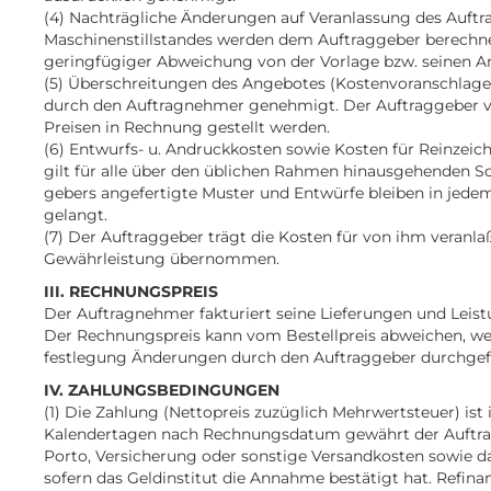
(4) Nachträgliche Änderungen auf Veranlassung des Auftra
Maschinenstillstandes werden dem Auftraggeber berechn
geringfügiger Abweichung von der Vorlage bzw. seinen A
(5) Überschreitungen des Angebotes (Kostenvoranschlage
durch den Auftragnehmer genehmigt. Der Auftraggeber ver
Preisen in Rechnung gestellt werden.
(6) Entwurfs- u. Andruckkosten sowie Kosten für Reinzeic
gilt für alle über den üblichen Rahmen hinausgehenden S
gebers angefertigte Muster und Entwürfe bleiben in jed
gelangt.
(7) Der Auftraggeber trägt die Kosten für von ihm veran
Gewährleistung übernommen.
III. RECHNUNGSPREIS
Der Auftragnehmer fakturiert seine Lieferungen und Leistun
Der Rechnungspreis kann vom Bestellpreis abweichen, we
festlegung Änderungen durch den Auftraggeber durchgef
IV. ZAHLUNGSBEDINGUNGEN
(1) Die Zahlung (Nettopreis zuzüglich Mehrwertsteuer) is
Kalendertagen nach Rechnungsdatum gewährt der Auftragn
Porto, Versicherung oder sonstige Versandkosten sowie
sofern das Geldinstitut die Annahme bestätigt hat. Refina