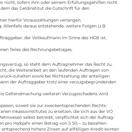
 nicht, sofern ihm oder seinem Erfüllungsgehilfen nicht
dem das Geldinstitut die Gutschrift für den
mer hierfür Vorauszahlungen verlangen.
Allenfalls daraus entstehende, weitere Folgen (z.B.
uftraggeber, der Vollkaufmann im Sinne des HGB ist,
enen Teiles des Rechnungsbetrages.
lungsverzug, so steht dem Auftragnehmer das Recht zu,
cht, die Weiterarbeit an den laufenden Aufträgen von
urück-zuhalten sowie bei Nichtzahlung der anteiligen
 wenn der Auftraggeber trotz einer verzugsbegründenden
. Die Geltendmachung weiteren Verzugsschadens wird
ospesen, soweit sie zur zweckentsprechenden Rechts-
enen Inkassoinstitutes zu ersetzen, die sich aus der VO
nwesen selbst betreibt, verpflichtet sich der Auftrag-
 pro Halbjahr einen Betrag von S 50,-- zu bezahlen.
 entsprechend höhere Zinsen auf allfälligen Kredit-konten