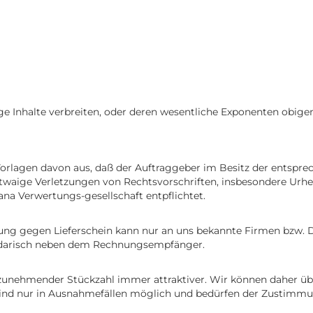
e Inhalte verbreiten, oder deren wesentliche Exponenten obigen 
orlagen davon aus, daß der Auftraggeber im Besitz der entsprec
aige Verletzungen von Rechtsvorschriften, insbesondere Urhebe
hana Verwertungs-gesellschaft entpflichtet.
lgung gegen Lieferschein kann nur an uns bekannte Firmen bzw. 
olidarisch neben dem Rechnungsempfänger.
zunehmender Stückzahl immer attraktiver. Wir können daher über
nd nur in Ausnahmefällen möglich und bedürfen der Zustimmun