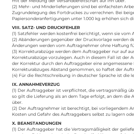
mit der Meldung der Versandbereitschaft auf ihn über.
(2) Mehr- und Minderlieferungen sind bei einfachsten Arbei
Zugrundelegung des Fortdruckes zu verrechnen. Bei beigest
Papiersonderanfertigungen unter 1.000 kg erhöhen sich die
VIII. SATZ- UND DRUCKFEHLER
(1) Satzfehler werden kostenfrei berichtigt, wenn sie vom
(2) Abänderungen gegenüber der Druckvorlage werden dem
Änderungen werden vom Auftragnehmer ohne Haftung für 
(3) Korrekturabzüge werden dem Auftraggeber nur auf aus
Korrekturabzüge vorzulegen. Auch in diesem Fall ist der 
der Korrektur durch den Auftraggeber eine angemessene Fr
Korrekturabzuges Abstand genommen, so haftet der Auftr
(4) Für die Rechtschreibung in deutscher Sprache ist di
IX. ANNAHMEVERZUG
(1) Der Auftraggeber ist verpflichtet, die vertragsmäßig
so gilt die Lieferung als an dem Tage erfolgt, an dem di
über.
(2) Der Auftragnehmer ist berechtigt, bei vorliegendem 
Kosten und Gefahr des Auftraggebers selbst zu lagern ode
X. BEANSTANDUNGEN
(1) Der Auftraggeber hat die Vertragsmäßigkeit der gelief