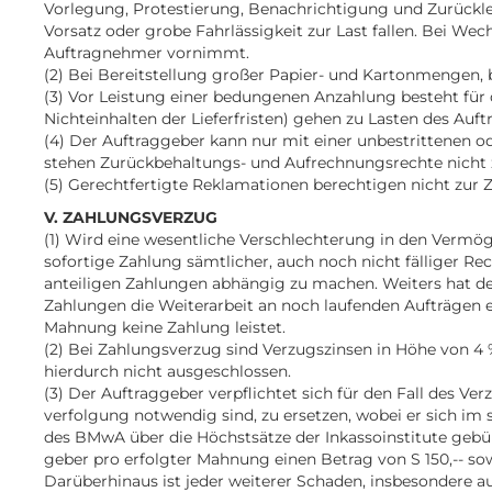
Vorlegung, Protestierung, Benachrichtigung und Zurückle
Vorsatz oder grobe Fahrlässigkeit zur Last fallen. Bei We
Auftragnehmer vornimmt.
(2) Bei Bereitstellung großer Papier- und Kartonmengen,
(3) Vor Leistung einer bedungenen Anzahlung besteht für 
Nichteinhalten der Lieferfristen) gehen zu Lasten des Auft
(4) Der Auftraggeber kann nur mit einer unbestrittenen o
stehen Zurückbehaltungs- und Aufrechnungsrechte nicht 
(5) Gerechtfertigte Reklamationen berechtigen nicht zur
V. ZAHLUNGSVERZUG
(1) Wird eine wesentliche Verschlechterung in den Vermög
sofortige Zahlung sämtlicher, auch noch nicht fälliger R
anteiligen Zahlungen abhängig zu machen. Weiters hat der
Zahlungen die Weiterarbeit an noch laufenden Aufträgen 
Mahnung keine Zahlung leistet.
(2) Bei Zahlungsverzug sind Verzugszinsen in Höhe von 
hierdurch nicht ausgeschlossen.
(3) Der Auftraggeber verpflichtet sich für den Fall des 
verfolgung notwendig sind, zu ersetzen, wobei er sich im 
des BMwA über die Höchstsätze der Inkassoinstitute gebü
geber pro erfolgter Mahnung einen Betrag von S 150,-- so
Darüberhinaus ist jeder weiterer Schaden, insbesondere a