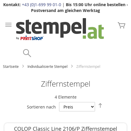
Kontakt:
+43 (0)1-699 99 01-0
|
Bis 15:00 Uhr online bestellen -
Postversand am gleichen Werktag
Zum
Inhalt
Me
springen
Search
Startseite
Individualisierte Stempel
Ziffernstempel
Ziffernstempel
4
Elemente
Absteigend
Sortieren nach
sortieren
COLOP Classic Line 2106/P Ziffernstempel