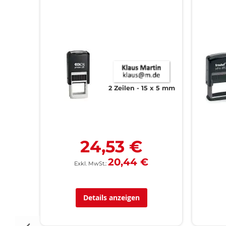
 x 9 mm
2 Zeilen
15 x 5 mm
24,53 €
20,44 €
Details anzeigen