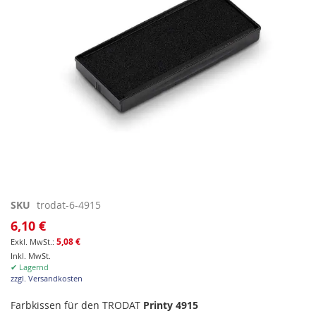
Zum
SKU
trodat-6-4915
Anfang
6,10 €
der
5,08 €
Bildgalerie
Inkl. MwSt.
springen
✔ Lagernd
zzgl. Versandkosten
Farbkissen für den TRODAT
Printy 4915