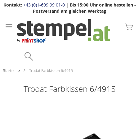
Kontakt:
+43 (0)1-699 99 01-0
|
Bis 15:00 Uhr online bestellen -
Postversand am gleichen Werktag
Zum
Inhalt
Me
springen
Search
Startseite
Trodat Farbkissen 6/4915
Trodat Farbkissen 6/4915
Zum
Ende
der
Bildgalerie
springen