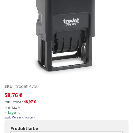
Zum
SKU
trodat-4750
Anfang
58,76 €
der
48,97 €
Bildgalerie
Inkl. MwSt.
springen
✔ Lagernd
zzgl. Versandkosten
Produktfarbe