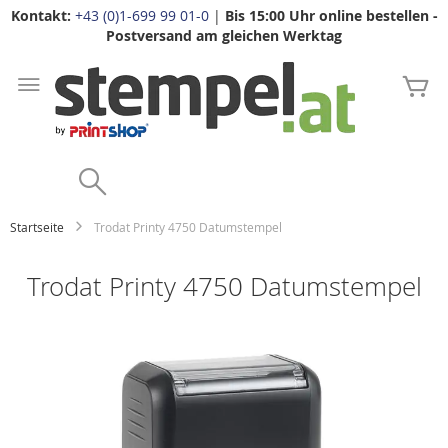
Kontakt:
+43 (0)1-699 99 01-0
|
Bis 15:00 Uhr online bestellen -
Postversand am gleichen Werktag
Zum
Inhalt
Me
springen
Search
Startseite
Trodat Printy 4750 Datumstempel
Trodat Printy 4750 Datumstempel
Zum
Ende
der
Bildgalerie
springen