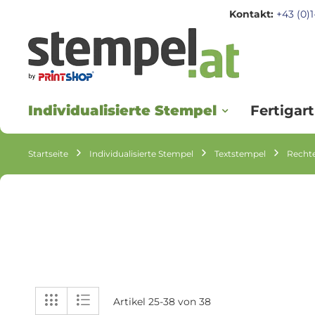
Kontakt:
+43 (0)
Zum
Inhalt
springen
Individualisierte Stempel
Fertigart
Startseite
Individualisierte Stempel
Textstempel
Recht
Anzeigen
Liste
Liste
Artikel
25
-
38
von
38
als