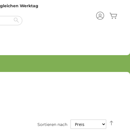
m gleichen Werktag
Mein
Search
Abstei
Sortieren nach
sortier