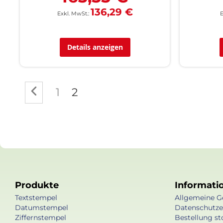
136,29 €
Details anzeigen
Seite
Seite
Zurück
Seite
Sie lesen gerade die Seite
1
2
Produkte
Informati
Textstempel
Allgemeine G
Datumstempel
Datenschutze
Ziffernstempel
Bestellung st