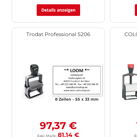
Details anzeigen
Trodat Professional 5206
COLO
8 Zeilen
55 x 33 mm
97,37 €
81,14 €