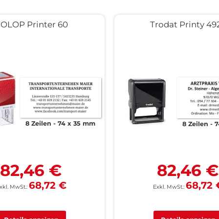
OLOP Printer 60
Trodat Printy 49
8 Zeilen
74 x 35 mm
8 Zeilen
7
82,46 €
82,46 €
68,72 €
68,72 