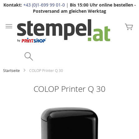
Kontakt:
+43 (0)1-699 99 01-0
|
Bis 15:00 Uhr online bestellen -
Postversand am gleichen Werktag
Zum
Inhalt
Me
springen
Search
Startseite
COLOP Printer Q 30
COLOP Printer Q 30
Zum
Ende
der
Bildgalerie
springen